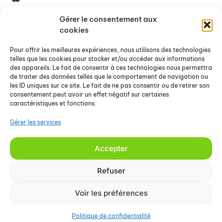
Gérer le consentement aux
Devenir partenaire
cookies
Release
Pour offrir les meilleures expériences, nous utilisons des technologies
FAQ
telles que les cookies pour stocker et/ou accéder aux informations
des appareils. Le fait de consentir à ces technologies nous permettra
Nous contacter
de traiter des données telles que le comportement de navigation ou
les ID uniques sur ce site. Le fait de ne pas consentir ou de retirer son
consentement peut avoir un effet négatif sur certaines
À propos
caractéristiques et fonctions.
Articles & Ressources
Gérer les services
Mentions légales
CGU
Accepter
Glossaire cyber
Refuser
Voir les préférences
.OGO Security 2026
Cookie Policy
Privacy Policy
Politique de confidentialité