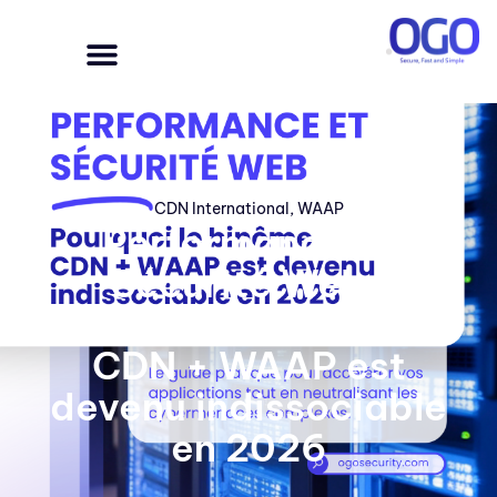
CDN International
,
WAAP
Performance et
Sécurité Web :
Pourquoi le binôme
CDN + WAAP est
devenu indissociable
en 2026