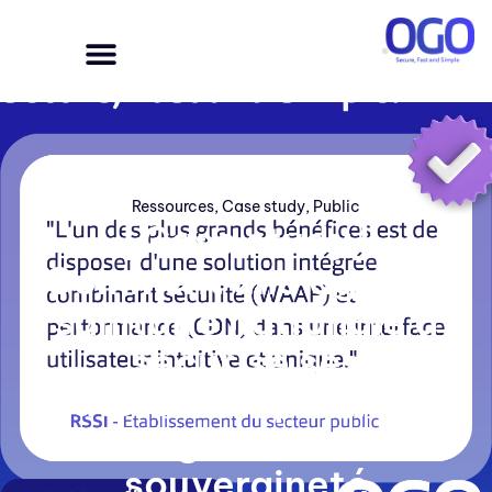
Ressources
,
Case study
,
Public
[Case study]
Comment une agence
sanitaire nationale a
sécurisé ses
plateformes publiques
et garanti sa
souveraineté