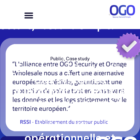
Public
,
Case study
[Entretien] Protection
des systèmes
d’information dans le
secteur de la santé
publique : visibilité,
contrôle, efficacité
opérationnelle et