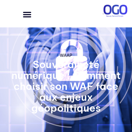
WAAP
Souveraineté
numérique : Comment
choisir son WAF face
aux enjeux
géopolitiques