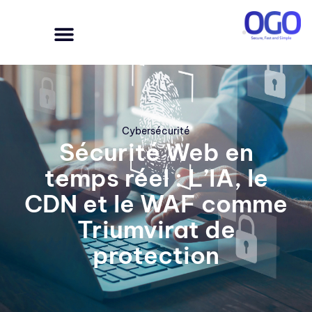
Cybersécurité
Sécurité Web en
temps réel : L’IA, le
CDN et le WAF comme
Triumvirat de
protection