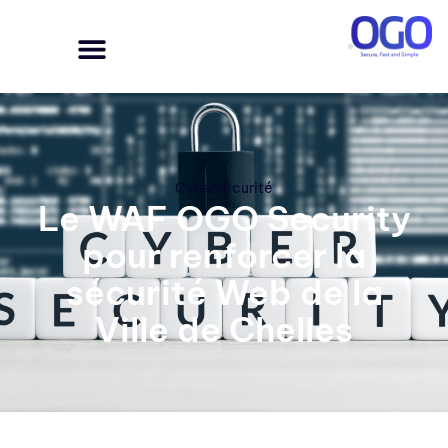
Cybersécurité
Le WAF OGO Security
pour renforcer la
sécurité Web de la
Ville de Chelles