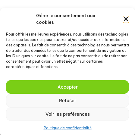
Devenir partenaire
Gérer le consentement aux
cookies
Release
FAQ
Pour offrir les meilleures expériences, nous utilisons des technologies
telles que les cookies pour stocker et/ou accéder aux informations
Nous contacter
des appareils. Le fait de consentir à ces technologies nous permettra
de traiter des données telles que le comportement de navigation ou
les ID uniques sur ce site. Le fait de ne pas consentir ou de retirer son
À propos
consentement peut avoir un effet négatif sur certaines
caractéristiques et fonctions.
Articles & Ressources
Mentions légales
CGU
Accepter
Glossaire cyber
Refuser
Voir les préférences
.OGO Security 2026
Cookie Policy
Privacy Policy
Politique de confidentialité