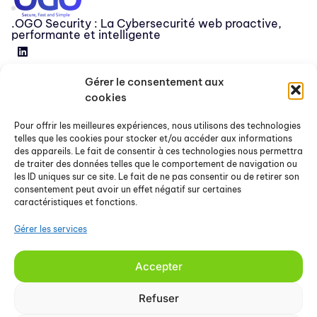
.OGO Security : La Cybersecurité web proactive,
performante et intelligente
Gérer le consentement aux
Devenir partenaire
cookies
Release
Pour offrir les meilleures expériences, nous utilisons des technologies
FAQ
telles que les cookies pour stocker et/ou accéder aux informations
des appareils. Le fait de consentir à ces technologies nous permettra
Nous contacter
de traiter des données telles que le comportement de navigation ou
les ID uniques sur ce site. Le fait de ne pas consentir ou de retirer son
consentement peut avoir un effet négatif sur certaines
À propos
caractéristiques et fonctions.
Articles & Ressources
Gérer les services
Mentions légales
CGU
Accepter
Glossaire cyber
Refuser