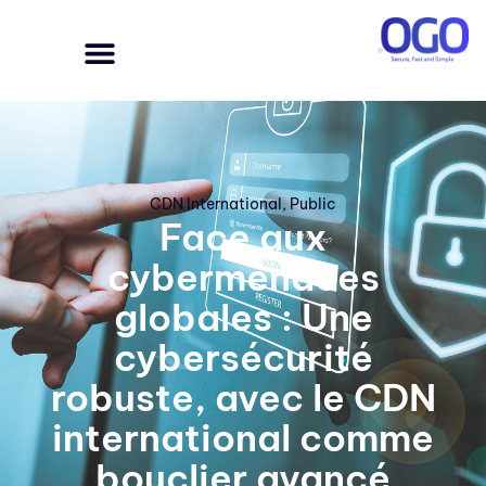
CDN International
,
Public
Face aux
cybermenaces
globales : Une
cybersécurité
robuste, avec le CDN
international comme
bouclier avancé